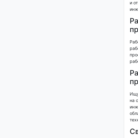
и о
инж
Ра
п
Раб
раб
про
раб
Ра
пр
Ищу
на 
инж
обл
тех
Св