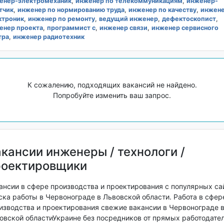
енер-электромеханик
,
инженер по телекоммуникациям
,
инженер-
тчик
,
инженер по нормированию труда
,
инженер по качеству
,
инжен
ктроник
,
инженер по ремонту
,
ведущий инженер
,
дефектоскопист
,
енер проекта
,
программист c
,
инженер связи
,
инженер сервисного
тра
,
инженер радиотехник
К сожалению, подходящих вакансий не найдено.
Попробуйте изменить ваш запрос.
кансии инженеры / технологи /
роектировщики
ансии в сфере производства и проектирования с популярных са
ска работы в Червонограде в Львовской области. Работа в сфер
изводства и проектирования свежие вакансии в Червонограде 
овской областиУкраине без посредников от прямых работодате