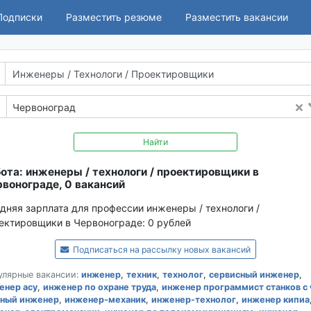
Подписки
Разместить резюме
Разместить вакансии
Червоноград
Найти
ота: инженеры / технологи / проектировщики в
вонограде, 0 вакансий
дняя зарплата для профессии инженеры / технологи /
ектировщики в Червонограде:
0 рублей
Подписаться на рассылку новых вакансий
улярные вакансии:
инженер
,
техник
,
технолог
,
сервисный инженер
,
енер асу
,
инженер по охране труда
,
инженер программист станков с 
вный инженер
,
инженер-механик
,
инженер-технолог
,
инженер кипиа