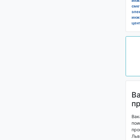
инж
сме
эле
инж
цен
Ва
п
Вак
пои
про
Льв