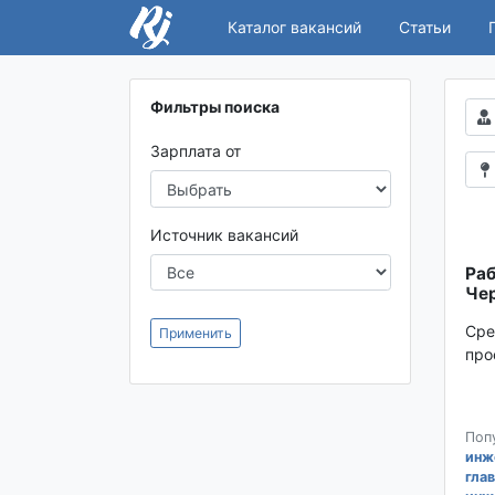
Каталог вакансий
Статьи
Фильтры поиска
Зарплата от
Источник вакансий
Раб
Чер
Сре
Применить
про
Поп
инж
гла