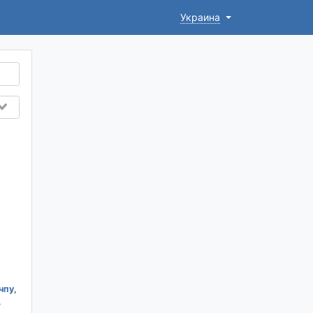
Украина
чпу
,
,