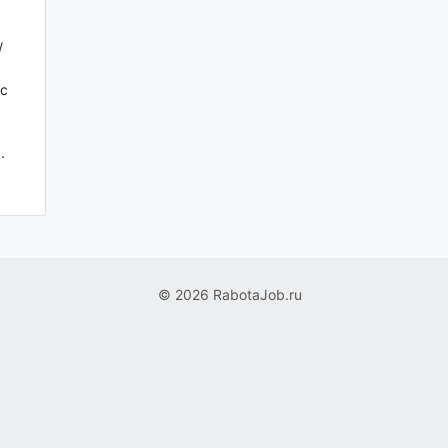
/
с
.
© 2026 RabotaJob.ru